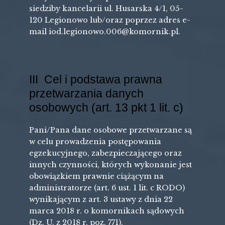
siedziby kancelarii ul. Husarska 4/1, 05-
120 Legionowo lub/oraz poprzez adres e-
mail iod.legionowo.006@komornik.pl.
III Cel i podstawa prawna
przetwarzania danych
osobowych (art. 13 pkt 1 lit. c)
Pani/Pana dane osobowe przetwarzane są
w celu prowadzenia postępowania
egzekucyjnego, zabezpieczającego oraz
innych czynności, których wykonanie jest
obowiązkiem prawnie ciążącym na
administratorze (art. 6 ust. 1 lit. c RODO)
wynikającym z art. 3 ustawy z dnia 22
marca 2018 r. o komornikach sądowych
(Dz. U. z 2018 r. poz. 771).