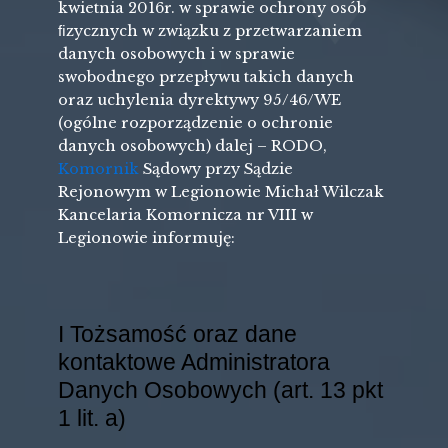
kwietnia 2016r. w sprawie ochrony osób
ﬁzycznych w związku z przetwarzaniem
danych osobowych i w sprawie
swobodnego przepływu takich danych
oraz uchylenia dyrektywy 95/46/WE
(ogólne rozporządzenie o ochronie
danych osobowych) dalej – RODO,
Komornik
Sądowy przy Sądzie
Rejonowym w Legionowie Michał Wilczak
Kancelaria Komornicza nr VIII w
Legionowie informuję:
I Tożsamość oraz dane
kontaktowe Administratora
Danych Osobowych (art. 13 pkt
1 lit. a)