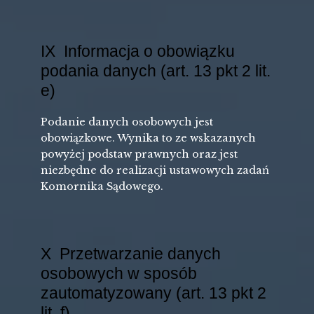
IX Informacja o obowiązku
podania danych (art. 13 pkt 2 lit.
e)
Podanie danych osobowych jest
obowiązkowe. Wynika to ze wskazanych
powyżej podstaw prawnych oraz jest
niezbędne do realizacji ustawowych zadań
Komornika Sądowego.
X Przetwarzanie danych
osobowych w sposób
zautomatyzowany (art. 13 pkt 2
lit. f)