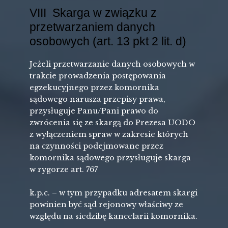
VIII Skarga w związku z
przetwarzaniem danych
osobowych (art. 13 pkt 2 lit. d)
Jeżeli przetwarzanie danych osobowych w
trakcie prowadzenia postępowania
egzekucyjnego przez komornika
sądowego narusza przepisy prawa,
przysługuje Panu/Pani prawo do
zwrócenia się ze skargą do Prezesa UODO
z wyłączeniem spraw w zakresie których
na czynności podejmowane przez
komornika sądowego przysługuje skarga
w rygorze art. 767
k.p.c. – w tym przypadku adresatem skargi
powinien być sąd rejonowy właściwy ze
względu na siedzibę kancelarii komornika.