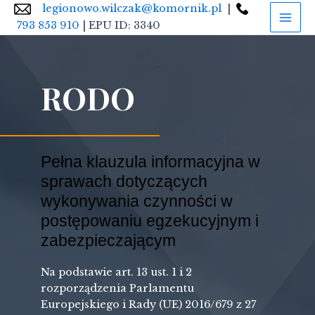
Skip
legionowo.wilczak@komornik.pl
|
Mai
to
793 853 910
| EPU ID: 3340
Men
content
RODO
Pełna klauzula informacyjna w
sprawach dotyczących
wykonywania czynności w
postępowaniu egzekucyjnym i
zabezpieczającym
Na podstawie art. 13 ust. 1 i 2
rozporządzenia Parlamentu
Europejskiego i Rady (UE) 2016/679 z 27