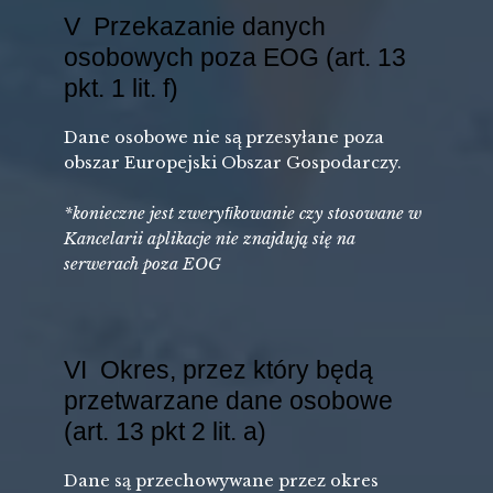
V Przekazanie danych
osobowych poza EOG (art. 13
pkt. 1 lit. f)
Dane osobowe nie są̨ przesyłane poza
obszar Europejski Obszar Gospodarczy.
*konieczne jest zweryﬁkowanie czy stosowane w
Kancelarii aplikacje nie znajdują się na
serwerach poza EOG
VI Okres, przez który będą
przetwarzane dane osobowe
(art. 13 pkt 2 lit. a)
Dane są przechowywane przez okres