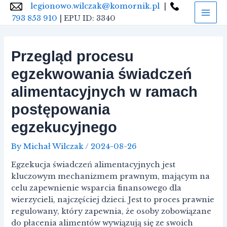
Skip
Nawigacja
legionowo.wilczak@komornik.pl
|
Mai
to
wpisu
793 853 910
| EPU ID: 3340
Men
content
Przegląd procesu
egzekwowania świadczeń
alimentacyjnych w ramach
postępowania
egzekucyjnego
By
Michał Wilczak
/
2024-08-26
Egzekucja świadczeń alimentacyjnych jest
kluczowym mechanizmem prawnym, mającym na
celu zapewnienie wsparcia finansowego dla
wierzycieli, najczęściej dzieci. Jest to proces prawnie
regulowany, który zapewnia, że osoby zobowiązane
do płacenia alimentów wywiązują się ze swoich