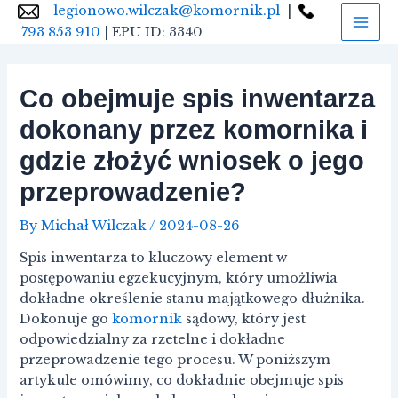
Skip
Nawigacja
legionowo.wilczak@komornik.pl
|
Mai
to
wpisu
793 853 910
| EPU ID: 3340
Men
content
Co obejmuje spis inwentarza
dokonany przez komornika i
gdzie złożyć wniosek o jego
przeprowadzenie?
By
Michał Wilczak
/
2024-08-26
Spis inwentarza to kluczowy element w
postępowaniu egzekucyjnym, który umożliwia
dokładne określenie stanu majątkowego dłużnika.
Dokonuje go
komornik
sądowy, który jest
odpowiedzialny za rzetelne i dokładne
przeprowadzenie tego procesu. W poniższym
artykule omówimy, co dokładnie obejmuje spis